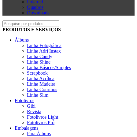
Polaroid
Quadros
Downloads
PRODUTOS E SERVIÇOS
Álbuns
Linha Fotográfica
Linha Adri Instax
Linha Candy
Linha Shine
Linha Básicos/Simples
Scrapbook
Linha Acrílica
Linha Madeira
Linha Courinos
Linha Slim
Fotolivros
Gibi
Revista
Fotolivros Light
Fotolivros Pró
Embalagens
Para Álbuns