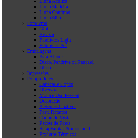
Linha Acrílica
Linha Madeira
Linha Courinos
Linha Slim
Fotolivros
Gibi
Revista
Fotolivros Light
Fotolivros Pró
Embalagens
Para Álbuns
Disco, Pendrive ou Pencard
Disco
Impressões
Fotoprodutos
Canecas e Copos
Diversos
Moda e Uso Pessoal
Decoração
Presentes Criativos
Porta Retratos
Cartão de Visita
Pacote de Fotos
ScrapBook - Promocional
Produtos Térmicos