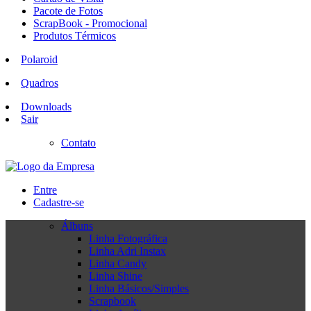
Pacote de Fotos
ScrapBook - Promocional
Produtos Térmicos
Polaroid
Quadros
Downloads
Sair
Contato
Entre
Cadastre-se
Álbuns
Linha Fotográfica
Linha Adri Instax
Linha Candy
Linha Shine
Linha Básicos/Simples
Scrapbook