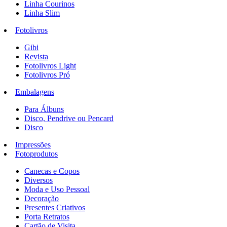
Linha Courinos
Linha Slim
Fotolivros
Gibi
Revista
Fotolivros Light
Fotolivros Pró
Embalagens
Para Álbuns
Disco, Pendrive ou Pencard
Disco
Impressões
Fotoprodutos
Canecas e Copos
Diversos
Moda e Uso Pessoal
Decoração
Presentes Criativos
Porta Retratos
Cartão de Visita