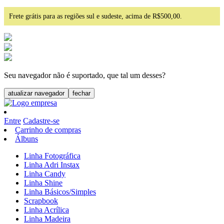
Frete grátis para as regiões sul e sudeste, acima de R$500,00.
Seu navegador não é suportado, que tal um desses?
atualizar navegador
fechar
Entre
Cadastre-se
Carrinho de compras
Álbuns
Linha Fotográfica
Linha Adri Instax
Linha Candy
Linha Shine
Linha Básicos/Simples
Scrapbook
Linha Acrílica
Linha Madeira