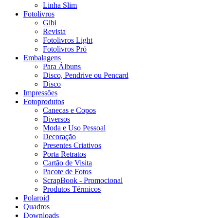
Linha Slim
Fotolivros
Gibi
Revista
Fotolivros Light
Fotolivros Pró
Embalagens
Para Álbuns
Disco, Pendrive ou Pencard
Disco
Impressões
Fotoprodutos
Canecas e Copos
Diversos
Moda e Uso Pessoal
Decoração
Presentes Criativos
Porta Retratos
Cartão de Visita
Pacote de Fotos
ScrapBook - Promocional
Produtos Térmicos
Polaroid
Quadros
Downloads