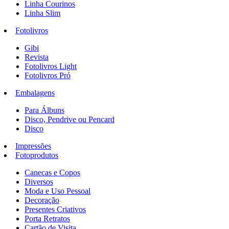
Linha Courinos
Linha Slim
Fotolivros
Gibi
Revista
Fotolivros Light
Fotolivros Pró
Embalagens
Para Álbuns
Disco, Pendrive ou Pencard
Disco
Impressões
Fotoprodutos
Canecas e Copos
Diversos
Moda e Uso Pessoal
Decoração
Presentes Criativos
Porta Retratos
Cartão de Visita