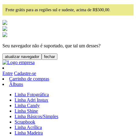
Frete grátis para as regiões sul e sudeste, acima de R$500,00.
Seu navegador não é suportado, que tal um desses?
atualizar navegador
fechar
Entre
Cadastre-se
Carrinho de compras
Álbuns
Linha Fotográfica
Linha Adri Instax
Linha Candy
Linha Shine
Linha Básicos/Simples
Scrapbook
Linha Acrílica
Linha Madeira