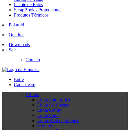
Pacote de Fotos
ScrapBook - Promocional
Produtos Térmicos
Polaroid
Quadros
Downloads
Sair
Contato
Entre
Cadastre-se
Álbuns
Linha Fotográfica
Linha Adri Instax
Linha Candy
Linha Shine
Linha Básicos/Simples
Scrapbook