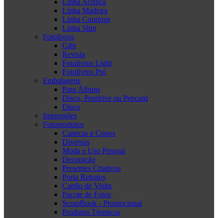
Linha Acrílica
Linha Madeira
Linha Courinos
Linha Slim
Fotolivros
Gibi
Revista
Fotolivros Light
Fotolivros Pró
Embalagens
Para Álbuns
Disco, Pendrive ou Pencard
Disco
Impressões
Fotoprodutos
Canecas e Copos
Diversos
Moda e Uso Pessoal
Decoração
Presentes Criativos
Porta Retratos
Cartão de Visita
Pacote de Fotos
ScrapBook - Promocional
Produtos Térmicos