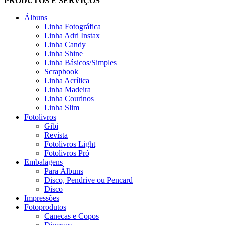
PRODUTOS E SERVIÇOS
Álbuns
Linha Fotográfica
Linha Adri Instax
Linha Candy
Linha Shine
Linha Básicos/Simples
Scrapbook
Linha Acrílica
Linha Madeira
Linha Courinos
Linha Slim
Fotolivros
Gibi
Revista
Fotolivros Light
Fotolivros Pró
Embalagens
Para Álbuns
Disco, Pendrive ou Pencard
Disco
Impressões
Fotoprodutos
Canecas e Copos