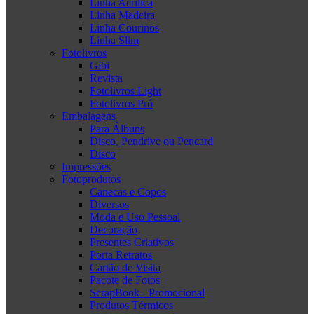
Linha Acrílica
Linha Madeira
Linha Courinos
Linha Slim
Fotolivros
Gibi
Revista
Fotolivros Light
Fotolivros Pró
Embalagens
Para Álbuns
Disco, Pendrive ou Pencard
Disco
Impressões
Fotoprodutos
Canecas e Copos
Diversos
Moda e Uso Pessoal
Decoração
Presentes Criativos
Porta Retratos
Cartão de Visita
Pacote de Fotos
ScrapBook - Promocional
Produtos Térmicos