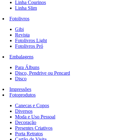
Linha Courinos
Linha Slim
Fotolivros
Gibi
Revista
Fotolivros Light
Fotolivros Pró
Embalagens
Para Álbuns
Disco, Pendrive ou Pencard
Disco
Impressões
Fotoprodutos
Canecas e Copos
Diversos
Moda e Uso Pessoal
Decoração
Presentes Criativos
Porta Retratos
Cartão de Visita