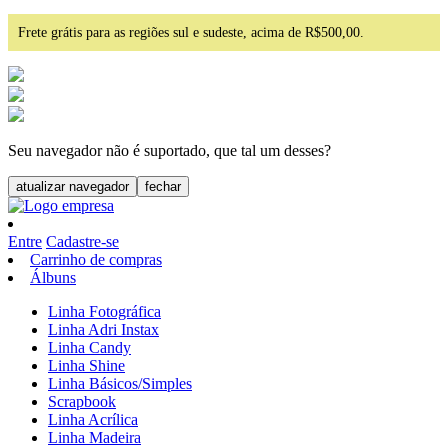
Frete grátis para as regiões sul e sudeste, acima de R$500,00.
Seu navegador não é suportado, que tal um desses?
atualizar navegador
fechar
Entre
Cadastre-se
Carrinho de compras
Álbuns
Linha Fotográfica
Linha Adri Instax
Linha Candy
Linha Shine
Linha Básicos/Simples
Scrapbook
Linha Acrílica
Linha Madeira