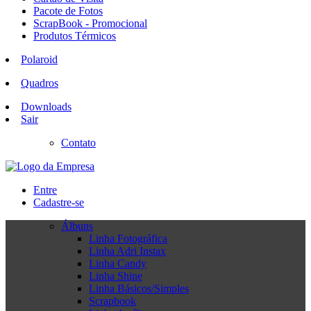
Pacote de Fotos
ScrapBook - Promocional
Produtos Térmicos
Polaroid
Quadros
Downloads
Sair
Contato
Entre
Cadastre-se
Álbuns
Linha Fotográfica
Linha Adri Instax
Linha Candy
Linha Shine
Linha Básicos/Simples
Scrapbook