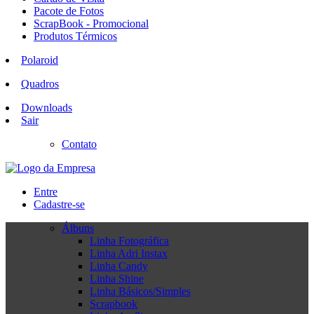
Pacote de Fotos
ScrapBook - Promocional
Produtos Térmicos
Polaroid
Quadros
Downloads
Sair
Contato
Entre
Cadastre-se
Álbuns
Linha Fotográfica
Linha Adri Instax
Linha Candy
Linha Shine
Linha Básicos/Simples
Scrapbook