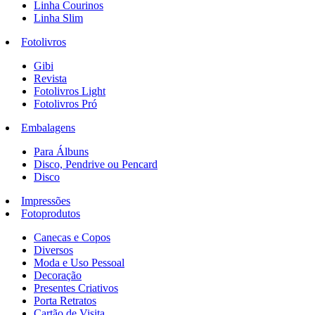
Linha Courinos
Linha Slim
Fotolivros
Gibi
Revista
Fotolivros Light
Fotolivros Pró
Embalagens
Para Álbuns
Disco, Pendrive ou Pencard
Disco
Impressões
Fotoprodutos
Canecas e Copos
Diversos
Moda e Uso Pessoal
Decoração
Presentes Criativos
Porta Retratos
Cartão de Visita