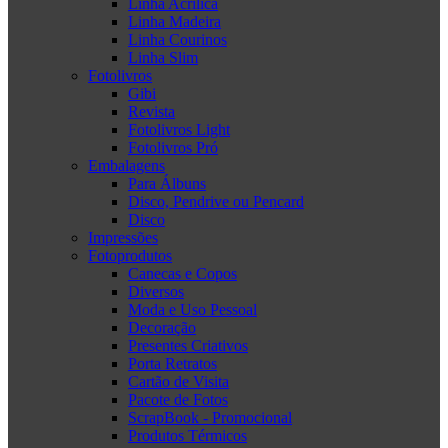
Linha Acrílica
Linha Madeira
Linha Courinos
Linha Slim
Fotolivros
Gibi
Revista
Fotolivros Light
Fotolivros Pró
Embalagens
Para Álbuns
Disco, Pendrive ou Pencard
Disco
Impressões
Fotoprodutos
Canecas e Copos
Diversos
Moda e Uso Pessoal
Decoração
Presentes Criativos
Porta Retratos
Cartão de Visita
Pacote de Fotos
ScrapBook - Promocional
Produtos Térmicos