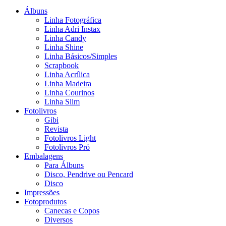
Álbuns
Linha Fotográfica
Linha Adri Instax
Linha Candy
Linha Shine
Linha Básicos/Simples
Scrapbook
Linha Acrílica
Linha Madeira
Linha Courinos
Linha Slim
Fotolivros
Gibi
Revista
Fotolivros Light
Fotolivros Pró
Embalagens
Para Álbuns
Disco, Pendrive ou Pencard
Disco
Impressões
Fotoprodutos
Canecas e Copos
Diversos