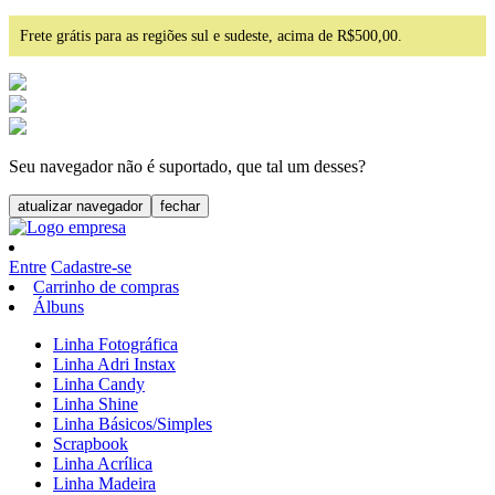
Frete grátis para as regiões sul e sudeste, acima de R$500,00.
Seu navegador não é suportado, que tal um desses?
atualizar navegador
fechar
Entre
Cadastre-se
Carrinho de compras
Álbuns
Linha Fotográfica
Linha Adri Instax
Linha Candy
Linha Shine
Linha Básicos/Simples
Scrapbook
Linha Acrílica
Linha Madeira