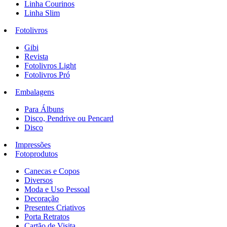
Linha Courinos
Linha Slim
Fotolivros
Gibi
Revista
Fotolivros Light
Fotolivros Pró
Embalagens
Para Álbuns
Disco, Pendrive ou Pencard
Disco
Impressões
Fotoprodutos
Canecas e Copos
Diversos
Moda e Uso Pessoal
Decoração
Presentes Criativos
Porta Retratos
Cartão de Visita