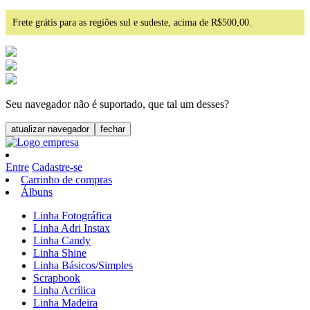
Frete grátis para as regiões sul e sudeste, acima de R$500,00.
Seu navegador não é suportado, que tal um desses?
atualizar navegador
fechar
Entre
Cadastre-se
Carrinho de compras
Álbuns
Linha Fotográfica
Linha Adri Instax
Linha Candy
Linha Shine
Linha Básicos/Simples
Scrapbook
Linha Acrílica
Linha Madeira