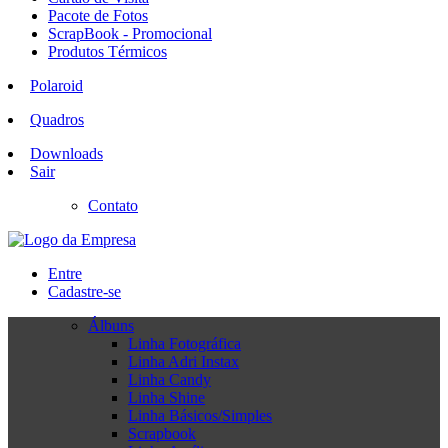
Pacote de Fotos
ScrapBook - Promocional
Produtos Térmicos
Polaroid
Quadros
Downloads
Sair
Contato
Entre
Cadastre-se
Álbuns
Linha Fotográfica
Linha Adri Instax
Linha Candy
Linha Shine
Linha Básicos/Simples
Scrapbook