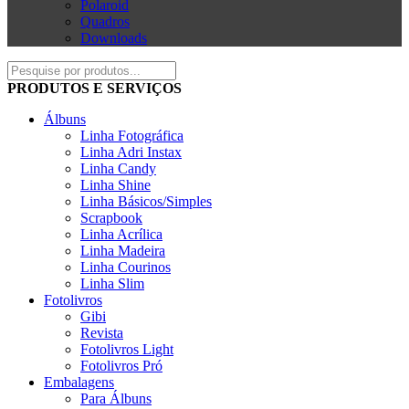
Polaroid
Quadros
Downloads
PRODUTOS E SERVIÇOS
Álbuns
Linha Fotográfica
Linha Adri Instax
Linha Candy
Linha Shine
Linha Básicos/Simples
Scrapbook
Linha Acrílica
Linha Madeira
Linha Courinos
Linha Slim
Fotolivros
Gibi
Revista
Fotolivros Light
Fotolivros Pró
Embalagens
Para Álbuns