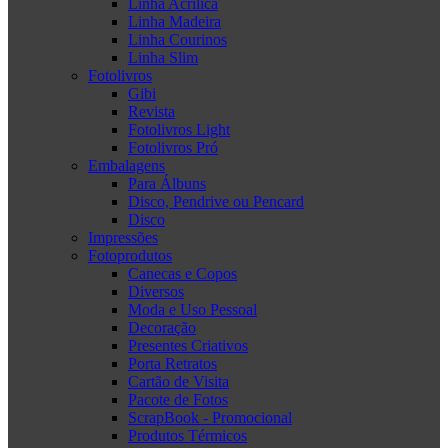
Linha Acrílica
Linha Madeira
Linha Courinos
Linha Slim
Fotolivros
Gibi
Revista
Fotolivros Light
Fotolivros Pró
Embalagens
Para Álbuns
Disco, Pendrive ou Pencard
Disco
Impressões
Fotoprodutos
Canecas e Copos
Diversos
Moda e Uso Pessoal
Decoração
Presentes Criativos
Porta Retratos
Cartão de Visita
Pacote de Fotos
ScrapBook - Promocional
Produtos Térmicos